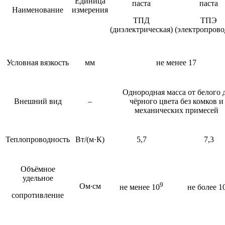
Единица
паста
паста
Наименование
измерения
ТПД
ТПЭ
(диэлектрическая)
(электропрово
Условная вязкость
мм
не менее 17
Однородная масса от белого 
Внешний вид
–
чёрного цвета без комков и
механических примесей
Теплопроводность
Вт/(м·К)
5,7
7,3
Объёмное
удельное
9
Ом∙см
не менее 10
не более 1
сопротивление