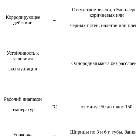
Отсутствие зелени, тёмно-сер
коричневых или
Корродирующее
–
действие
чёрных пятен, налётов или пл
Устойчивость к
условиям
–
Однородная масса без расслое
эксплуатации
Рабочий диапазон
°С
от минус 50 до плюс 150
температур
Шприцы по 3 и 6 г, тубы, банк
Упаковка
–