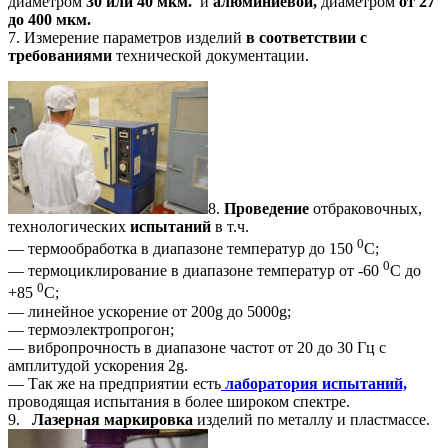
диаметром
30 или 40 мкм.
и
алюминиевой,
диаметром
от 27
до 400 мкм.
7. Измерение параметров изделий
в соответствии с
требованиями
технической документации.
8.
Проведение
отбраковочных,
технологических
испытаний
в т.ч.
0
— термообработка в диапазоне температур до 150
С;
0
— термоциклирование в диапазоне температур от -60
С до
0
+85
С;
— линейное ускорение от 200g до 5000g;
— термоэлектропрогон;
— вибропрочность в диапазоне частот от 20 до 30 Гц с
амплитудой ускорения 2g.
— Так же на предприятии есть
лаборатория испытаний,
проводящая испытания в более широком спектре.
9.
Лазерная маркировка
изделий по металлу и пластмассе.